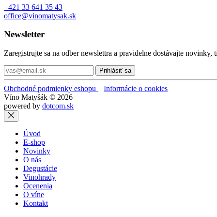
+421 33 641 35 43
office@vinomatysak.sk
Newsletter
Zaregistrujte sa na odber newslettra a pravidelne dostávajte novi
Prihlásiť sa
Obchodné podmienky eshopu
Informácie o cookies
Víno Matyšák © 2026
powered by
dotcom.sk
Úvod
E-shop
Novinky
O nás
Degustácie
Vinohrady
Ocenenia
O víne
Kontakt