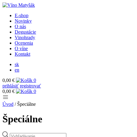
E-shop
Novinky
O nás
Degustácie
Vinohrady
Ocenenia
O víne
Kontakt
sk
en
0,00 €
0
prihlásiť
registrovať
0,00 €
0
Úvod
/
Špeciálne
Špeciálne
Products