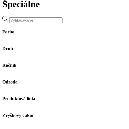
Špeciálne
Products
search
Farba
Druh
Ročník
Odroda
Produktová línia
Zvyškový cukor