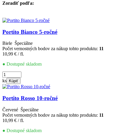
Zoradiť podľa:
Portito Bianco 5-ročné
Biele
Špeciálne
Počet vernostných bodov za nákup tohto produktu:
11
10,99
€
/ fl.
● Dostupné skladom
množstvo
Portito
ks
Kúpiť
Bianco
5-
ročné
Portito Rosso 10-ročné
Červené
Špeciálne
Počet vernostných bodov za nákup tohto produktu:
11
10,99
€
/ fl.
● Dostupné skladom