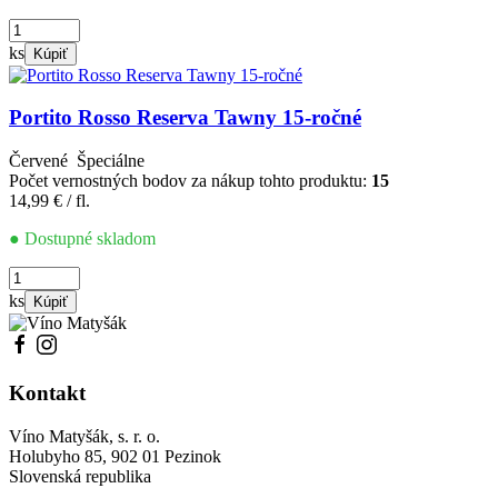
množstvo
Portito
ks
Kúpiť
Rosso
10-
ročné
Portito Rosso Reserva Tawny 15-ročné
Červené
Špeciálne
Počet vernostných bodov za nákup tohto produktu:
15
14,99
€
/ fl.
● Dostupné skladom
množstvo
Portito
ks
Kúpiť
Rosso
Reserva
Tawny
15-
Kontakt
ročné
Víno Matyšák, s. r. o.
Holubyho 85, 902 01 Pezinok
Slovenská republika