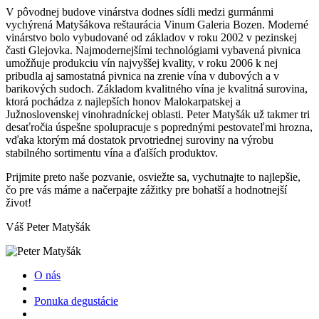
V pôvodnej budove vinárstva dodnes sídli medzi gurmánmi
vychýrená Matyšákova reštaurácia Vinum Galeria Bozen. Moderné
vinárstvo bolo vybudované od základov v roku 2002 v pezinskej
časti Glejovka. Najmodernejšími technológiami vybavená pivnica
umožňuje produkciu vín najvyššej kvality, v roku 2006 k nej
pribudla aj samostatná pivnica na zrenie vína v dubových a v
barikových sudoch. Základom kvalitného vína je kvalitná surovina,
ktorá pochádza z najlepších honov Malokarpatskej a
Južnoslovenskej vinohradníckej oblasti. Peter Matyšák už takmer tri
desaťročia úspešne spolupracuje s poprednými pestovateľmi hrozna,
vďaka ktorým má dostatok prvotriednej suroviny na výrobu
stabilného sortimentu vína a ďalších produktov.
Prijmite preto naše pozvanie, osviežte sa, vychutnajte to najlepšie,
čo pre vás máme a načerpajte zážitky pre bohatší a hodnotnejší
život!
Váš Peter Matyšák
O nás
Ponuka degustácie