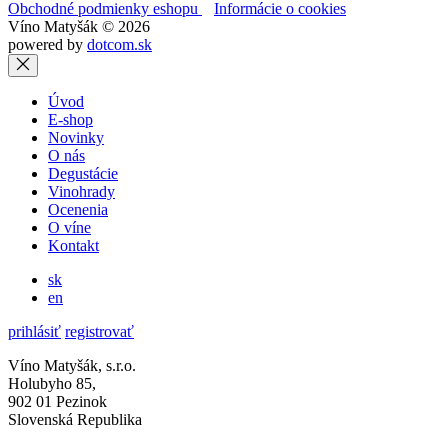
Obchodné podmienky eshopu
Informácie o cookies
Víno Matyšák © 2026
powered by
dotcom.sk
Úvod
E-shop
Novinky
O nás
Degustácie
Vinohrady
Ocenenia
O víne
Kontakt
sk
en
prihlásiť
registrovať
Víno Matyšák, s.r.o.
Holubyho 85,
902 01 Pezinok
Slovenská Republika