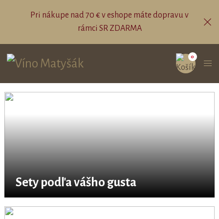
Pri nákupe nad 70 € v eshope máte dopravu v
rámci SR ZDARMA
0
Sety podľa vášho gusta