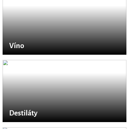
Víno
Destiláty