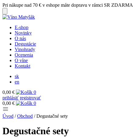
Pri nákupe nad 70 € v eshope máte dopravu v rámci SR ZDARMA
E-shop
Novinky
O nás
Degustácie
Vinohrady
Ocenenia
O víne
Kontakt
sk
en
0,00 €
0
prihlásiť
registrovať
0,00 €
0
Úvod
/
Obchod
/
Degustačné sety
Degustačné sety