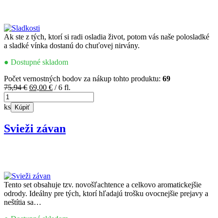
Ak ste z tých, ktorí si radi osladia život, potom vás naše polosladké
a sladké vínka dostanú do chuťovej nirvány.
● Dostupné skladom
Počet vernostných bodov za nákup tohto produktu:
69
Pôvodná
Aktuálna
75,94
€
69,00
€
/ 6 fl.
množstvo
cena
cena
Sladkosti
bola:
je:
ks
Kúpiť
75,94 €.
69,00 €.
Svieži závan
Tento set obsahuje tzv. novošľachtence a celkovo aromatickejšie
odrody. Ideálny pre tých, ktorí hľadajú trošku ovocnejšie prejavy a
neštítia sa…