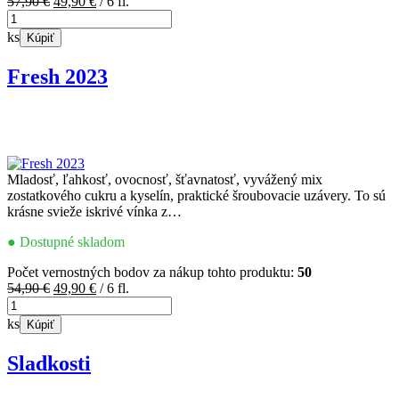
Pôvodná
Aktuálna
57,90
€
49,90
€
/ 6 fl.
množstvo
cena
cena
Bublinky
bola:
je:
ks
Kúpiť
57,90 €.
49,90 €.
Fresh 2023
Mladosť, ľahkosť, ovocnosť, šťavnatosť, vyvážený mix
zostatkového cukru a kyselín, praktické šroubovacie uzávery. To sú
krásne svieže iskrivé vínka z…
● Dostupné skladom
Počet vernostných bodov za nákup tohto produktu:
50
Pôvodná
Aktuálna
54,90
€
49,90
€
/ 6 fl.
množstvo
cena
cena
Fresh
bola:
je:
ks
Kúpiť
2023
54,90 €.
49,90 €.
Sladkosti