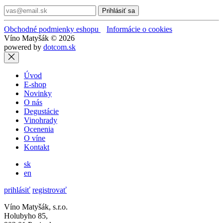
Prihlásiť sa
Obchodné podmienky eshopu
Informácie o cookies
Víno Matyšák © 2026
powered by
dotcom.sk
Úvod
E-shop
Novinky
O nás
Degustácie
Vinohrady
Ocenenia
O víne
Kontakt
sk
en
prihlásiť
registrovať
Víno Matyšák, s.r.o.
Holubyho 85,