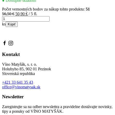
● Dostupné skladom
Počet vernostných bodov za nákup tohto produktu:
51
Pôvodná
Aktuálna
56,50
€
50,90
€
/ 5 fl.
množstvo
cena
cena
Svieži
bola:
je:
ks
Kúpiť
závan
56,50 €.
50,90 €.
Kontakt
Víno Matyšák, s. r. o.
Holubyho 85, 902 01 Pezinok
Slovenská republika
+421 33 641 35 43
office@vinomatysak.sk
Newsletter
Zaregistrujte sa na odber newslettra a pravidelne dostávajte novinky,
tipy a ponuky od VÍNO MATYŠÁK.