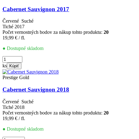
Cabernet Sauvignon 2017
Červené
Suché
Tiché
2017
Počet vernostných bodov za nákup tohto produktu:
20
19,99
€
/ fl.
● Dostupné skladom
množstvo
Cabernet
ks
Kúpiť
Sauvignon
2017
Prestige Gold
Cabernet Sauvignon 2018
Červené
Suché
Tiché
2018
Počet vernostných bodov za nákup tohto produktu:
20
19,99
€
/ fl.
● Dostupné skladom