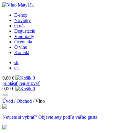
E-shop
Novinky
O nás
Degustácie
Vinohrady
Ocenenia
O víne
Kontakt
sk
en
0,00 €
0
prihlásiť
registrovať
0,00 €
0
Úvod
/
Obchod
/
Víno
Neviete si vybrať? Objavte sety podľa vášho gusta