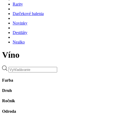
Rarity
Darčekové balenia
Novinky
Destiláty
Nealko
Víno
Products
search
Farba
Druh
Ročník
Odroda