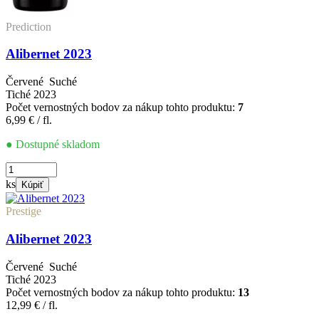
Prediction
Alibernet 2023
Červené
Suché
Tiché
2023
Počet vernostných bodov za nákup tohto produktu:
7
6,99
€
/ fl.
● Dostupné skladom
množstvo
Alibernet
ks
Kúpiť
2023
Prestige
Alibernet 2023
Červené
Suché
Tiché
2023
Počet vernostných bodov za nákup tohto produktu:
13
12,99
€
/ fl.