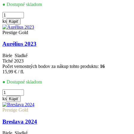
● Dostupné skladom
množstvo
Alibernet
ks
Kúpiť
2023
Prestige Gold
Aurélius 2023
Biele
Sladké
Tiché
2023
Počet vernostných bodov za nákup tohto produktu:
16
15,99
€
/ fl.
● Dostupné skladom
množstvo
Aurélius
ks
Kúpiť
2023
Prestige Gold
Breslava 2024
Biele
Sladké