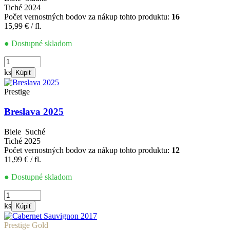
Tiché
2024
Počet vernostných bodov za nákup tohto produktu:
16
15,99
€
/ fl.
● Dostupné skladom
množstvo
Breslava
ks
Kúpiť
2024
Prestige
Breslava 2025
Biele
Suché
Tiché
2025
Počet vernostných bodov za nákup tohto produktu:
12
11,99
€
/ fl.
● Dostupné skladom
množstvo
Breslava
ks
Kúpiť
2025
Prestige Gold