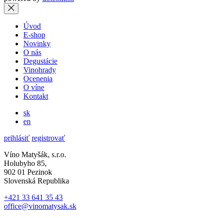
Úvod
E-shop
Novinky
O nás
Degustácie
Vinohrady
Ocenenia
O víne
Kontakt
sk
en
prihlásiť
registrovať
Víno Matyšák, s.r.o.
Holubyho 85,
902 01 Pezinok
Slovenská Republika
+421 33 641 35 43
office@vinomatysak.sk