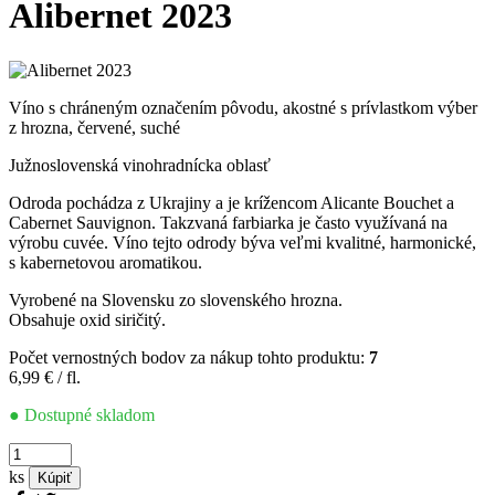
Alibernet 2023
Víno s chráneným označením pôvodu, akostné s prívlastkom výber
z hrozna, červené, suché
Južnoslovenská vinohradnícka oblasť
Odroda pochádza z Ukrajiny a je krížencom Alicante Bouchet a
Cabernet Sauvignon. Takzvaná farbiarka je často využívaná na
výrobu cuvée. Víno tejto odrody býva veľmi kvalitné, harmonické,
s kabernetovou aromatikou.
Vyrobené na Slovensku zo slovenského hrozna.
Obsahuje oxid siričitý.
Počet vernostných bodov za nákup tohto produktu:
7
6,99
€
/ fl.
● Dostupné skladom
množstvo
Alibernet
ks
Kúpiť
2023