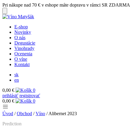
Pri nákupe nad 70 € v eshope máte dopravu v rámci SR ZDARMA
E-shop
Novinky
O nás
Degustácie
Vinohrady
Ocenenia
O víne
Kontakt
sk
en
0,00 €
0
prihlásiť
registrovať
0,00 €
0
Úvod
/
Obchod
/
Víno
/
Alibernet 2023
Prediction