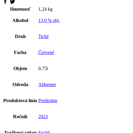
Hmotnosť
1,24 kg
Alkohol
13,0 % obj.
Druh
Tiché
Farba
Červené
Objem
0,75l
Odroda
Alibernet
Produktová línia
Prediction
Ročník
2023
Zvyškový cukor
Suché