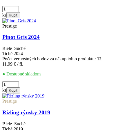
množstvo
Pinot
ks
Kúpiť
Gris
2023
Prestige
Pinot Gris 2024
Biele
Suché
Tiché
2024
Počet vernostných bodov za nákup tohto produktu:
12
11,99
€
/ fl.
● Dostupné skladom
množstvo
Pinot
ks
Kúpiť
Gris
2024
Prestige
Rizling rýnsky 2019
Biele
Suché
Tiché
2019