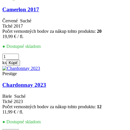
Camerlon 2017
Červené
Suché
Tiché
2017
Počet vernostných bodov za nákup tohto produktu:
20
19,99
€
/ fl.
● Dostupné skladom
množstvo
Camerlon
ks
Kúpiť
2017
Prestige
Chardonnay 2023
Biele
Suché
Tiché
2023
Počet vernostných bodov za nákup tohto produktu:
12
11,99
€
/ fl.
● Dostupné skladom