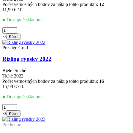
Počet vernostných bodov za nákup tohto produktu:
12
11,99
€
/ fl.
● Dostupné skladom
množstvo
Rizling
ks
Kúpiť
rýnsky
2019
Prestige Gold
Rizling rýnsky 2022
Biele
Suché
Tiché
2022
Počet vernostných bodov za nákup tohto produktu:
16
15,99
€
/ fl.
● Dostupné skladom
množstvo
Rizling
ks
Kúpiť
rýnsky
2022
Prediction