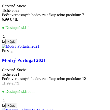
Červené
Suché
Tiché
2022
Počet vernostných bodov za nákup tohto produktu:
7
6,99
€
/ fl.
● Dostupné skladom
množstvo
Frankovka
ks
Kúpiť
modrá
2022
Prestige
Modrý Portugal 2021
Červené
Suché
Tiché
2021
Počet vernostných bodov za nákup tohto produktu:
12
11,99
€
/ fl.
● Dostupné skladom
množstvo
Modrý
ks
Kúpiť
Portugal