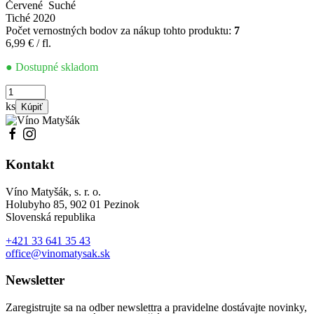
Červené
Suché
Tiché
2020
Počet vernostných bodov za nákup tohto produktu:
7
6,99
€
/ fl.
● Dostupné skladom
množstvo
Rulandské
ks
Kúpiť
modré
2020
Kontakt
Víno Matyšák, s. r. o.
Holubyho 85, 902 01 Pezinok
Slovenská republika
+421 33 641 35 43
office@vinomatysak.sk
Newsletter
Zaregistrujte sa na odber newslettra a pravidelne dostávajte novinky,