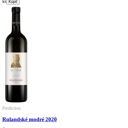
ks
Kúpiť
vlašský
2023
Prediction
Rulandské modré 2020