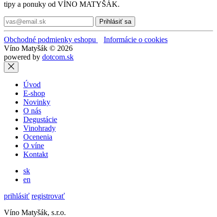
tipy a ponuky od VÍNO MATYŠÁK.
Prihlásiť sa
Obchodné podmienky eshopu
Informácie o cookies
Víno Matyšák © 2026
powered by
dotcom.sk
Úvod
E-shop
Novinky
O nás
Degustácie
Vinohrady
Ocenenia
O víne
Kontakt
sk
en
prihlásiť
registrovať
Víno Matyšák, s.r.o.