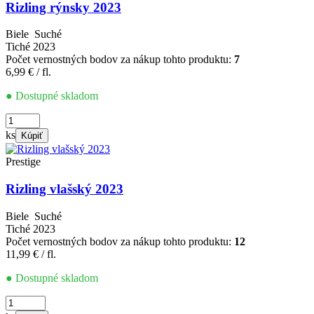
Rizling rýnsky 2023
Biele
Suché
Tiché
2023
Počet vernostných bodov za nákup tohto produktu:
7
6,99
€
/ fl.
● Dostupné skladom
množstvo
Rizling
ks
Kúpiť
rýnsky
2023
Prestige
Rizling vlašský 2023
Biele
Suché
Tiché
2023
Počet vernostných bodov za nákup tohto produktu:
12
11,99
€
/ fl.
● Dostupné skladom
množstvo
Rizling