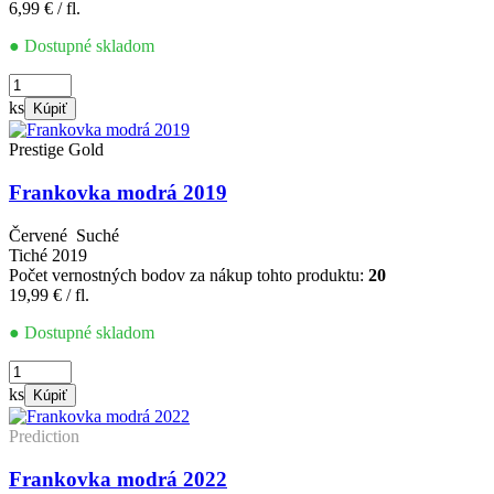
6,99
€
/ fl.
● Dostupné skladom
množstvo
Devín
ks
Kúpiť
2025
Prestige Gold
Frankovka modrá 2019
Červené
Suché
Tiché
2019
Počet vernostných bodov za nákup tohto produktu:
20
19,99
€
/ fl.
● Dostupné skladom
množstvo
Frankovka
ks
Kúpiť
modrá
2019
Prediction
Frankovka modrá 2022