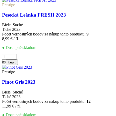
2021
Prestige
Pesecká Leánka FRESH 2023
Biele
Suché
Tiché
2023
Počet vernostných bodov za nákup tohto produktu:
9
8,99
€
/ fl.
● Dostupné skladom
množstvo
Pesecká
ks
Kúpiť
Leánka
FRESH
Prestige
2023
Pinot Gris 2023
Biele
Suché
Tiché
2023
Počet vernostných bodov za nákup tohto produktu:
12
11,99
€
/ fl.
● Dostupné skladom