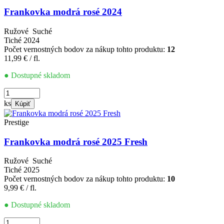
Frankovka modrá rosé 2024
Ružové
Suché
Tiché
2024
Počet vernostných bodov za nákup tohto produktu:
12
11,99
€
/ fl.
● Dostupné skladom
množstvo
Frankovka
ks
Kúpiť
modrá
rosé
Prestige
2024
Frankovka modrá rosé 2025 Fresh
Ružové
Suché
Tiché
2025
Počet vernostných bodov za nákup tohto produktu:
10
9,99
€
/ fl.
● Dostupné skladom
množstvo