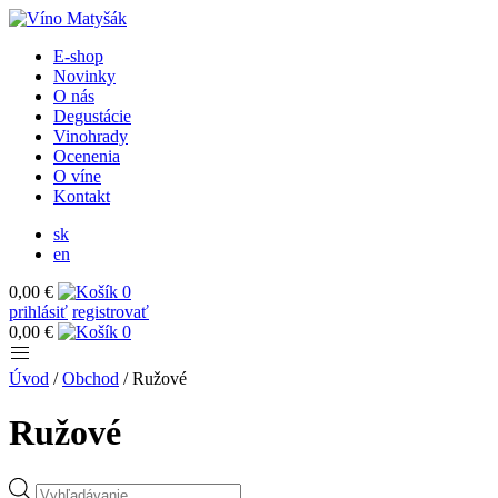
E-shop
Novinky
O nás
Degustácie
Vinohrady
Ocenenia
O víne
Kontakt
sk
en
0,00 €
0
prihlásiť
registrovať
0,00 €
0
Úvod
/
Obchod
/
Ružové
Ružové
Products