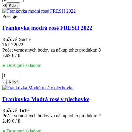
Frankovka
ks
Kúpiť
modrá
rosé
Prestige
2025
Fresh
Frankovka modrá rosé FRESH 2022
Ružové
Suché
Tiché
2022
Počet vernostných bodov za nákup tohto produktu:
8
7,99
€
/ fl.
● Dostupné skladom
množstvo
Frankovka
ks
Kúpiť
modrá
rosé
FRESH
Frankovka Modrá rosé v plechovke
2022
Ružové
Tiché
Počet vernostných bodov za nákup tohto produktu:
2
2,49
€
/ fl.
● Dostupné skladom