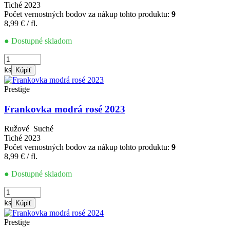
Tiché
2023
Počet vernostných bodov za nákup tohto produktu:
9
8,99
€
/ fl.
● Dostupné skladom
množstvo
Cabernet
ks
Kúpiť
Sauvignon
rosé
Prestige
FRESH
2023
Frankovka modrá rosé 2023
Ružové
Suché
Tiché
2023
Počet vernostných bodov za nákup tohto produktu:
9
8,99
€
/ fl.
● Dostupné skladom
množstvo
Frankovka
ks
Kúpiť
modrá
rosé
Prestige
2023