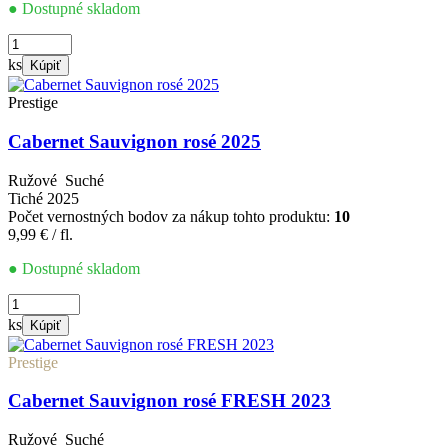
● Dostupné skladom
množstvo
Cabernet
ks
Kúpiť
Sauvignon
rosé
Prestige
2024
Cabernet Sauvignon rosé 2025
Ružové
Suché
Tiché
2025
Počet vernostných bodov za nákup tohto produktu:
10
9,99
€
/ fl.
● Dostupné skladom
množstvo
Cabernet
ks
Kúpiť
Sauvignon
rosé
Prestige
2025
Cabernet Sauvignon rosé FRESH 2023
Ružové
Suché