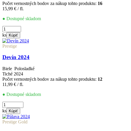
Počet vernostných bodov za nákup tohto produktu:
16
15,99
€
/ fl.
● Dostupné skladom
množstvo
Devín
ks
Kúpiť
2023
Prestige
Devín 2024
Biele
Polosladké
Tiché
2024
Počet vernostných bodov za nákup tohto produktu:
12
11,99
€
/ fl.
● Dostupné skladom
množstvo
Devín
ks
Kúpiť
2024
Prestige Gold