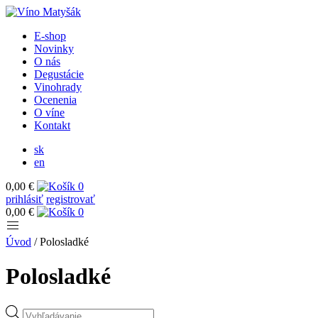
E-shop
Novinky
O nás
Degustácie
Vinohrady
Ocenenia
O víne
Kontakt
sk
en
0,00 €
0
prihlásiť
registrovať
0,00 €
0
Úvod
/
Polosladké
Polosladké
Products