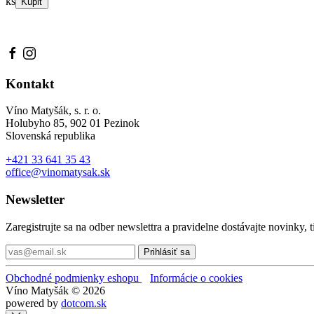
ks
Kúpiť
Noir
rosé
2024
Kontakt
Víno Matyšák, s. r. o.
Holubyho 85, 902 01 Pezinok
Slovenská republika
+421 33 641 35 43
office@vinomatysak.sk
Newsletter
Zaregistrujte sa na odber newslettra a pravidelne dostávajte novi
Prihlásiť sa
Obchodné podmienky eshopu
Informácie o cookies
Víno Matyšák © 2026
powered by
dotcom.sk