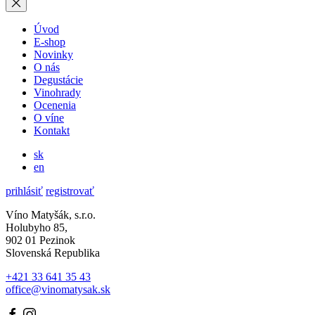
Úvod
E-shop
Novinky
O nás
Degustácie
Vinohrady
Ocenenia
O víne
Kontakt
sk
en
prihlásiť
registrovať
Víno Matyšák, s.r.o.
Holubyho 85,
902 01 Pezinok
Slovenská Republika
+421 33 641 35 43
office@vinomatysak.sk