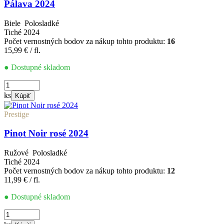
Pálava 2024
Biele
Polosladké
Tiché
2024
Počet vernostných bodov za nákup tohto produktu:
16
15,99
€
/ fl.
● Dostupné skladom
množstvo
Pálava
ks
Kúpiť
2024
Prestige
Pinot Noir rosé 2024
Ružové
Polosladké
Tiché
2024
Počet vernostných bodov za nákup tohto produktu:
12
11,99
€
/ fl.
● Dostupné skladom
množstvo
Pinot