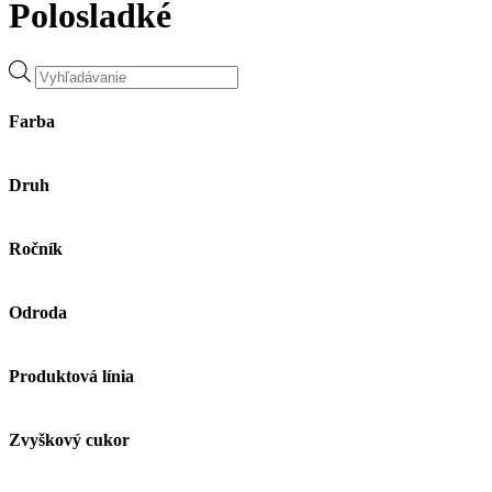
Polosladké
Products
search
Farba
Druh
Ročník
Odroda
Produktová línia
Zvyškový cukor