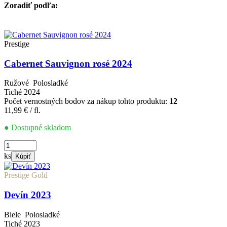
Zoradiť podľa:
Prestige
Cabernet Sauvignon rosé 2024
Ružové
Polosladké
Tiché
2024
Počet vernostných bodov za nákup tohto produktu:
12
11,99
€
/ fl.
● Dostupné skladom
množstvo
Cabernet
ks
Kúpiť
Sauvignon
rosé
Prestige Gold
2024
Devín 2023
Biele
Polosladké
Tiché
2023