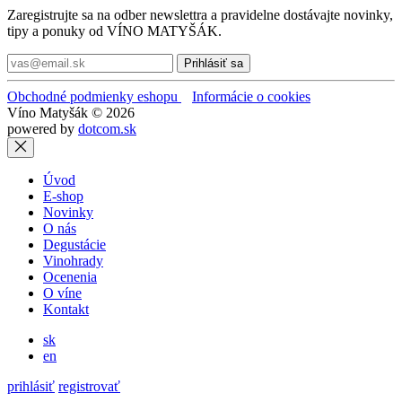
Zaregistrujte sa na odber newslettra a pravidelne dostávajte novinky,
tipy a ponuky od VÍNO MATYŠÁK.
Prihlásiť sa
Obchodné podmienky eshopu
Informácie o cookies
Víno Matyšák © 2026
powered by
dotcom.sk
Úvod
E-shop
Novinky
O nás
Degustácie
Vinohrady
Ocenenia
O víne
Kontakt
sk
en
prihlásiť
registrovať