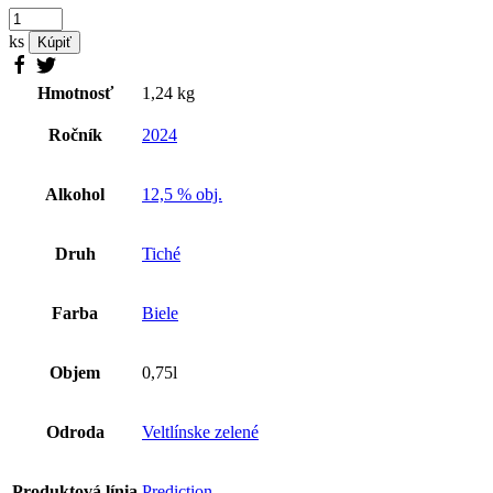
množstvo
Veltlínske
ks
Kúpiť
zelené
2024
Hmotnosť
1,24 kg
Ročník
2024
Alkohol
12,5 % obj.
Druh
Tiché
Farba
Biele
Objem
0,75l
Odroda
Veltlínske zelené
Produktová línia
Prediction