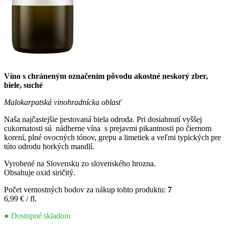
Víno s chráneným označením pôvodu akostné neskorý zber,
biele, suché
Malokarpatská vinohradnícka oblasť
Naša najčastejšie pestovaná biela odroda. Pri dosiahnutí vyššej
cukornatosti sú nádherne vína s prejavmi pikantnosti po čiernom
korení, plné ovocných tónov, grepu a limetiek a veľmi typických pre
túto odrodu horkých mandlí.
Vyrobené na Slovensku zo slovenského hrozna.
Obsahuje oxid siričitý.
Počet vernostných bodov za nákup tohto produktu:
7
6,99
€
/ fl.
● Dostupné skladom