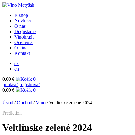
E-shop
Novinky
O nás
Degustácie
Vinohrady
Ocenenia
O víne
Kontakt
sk
en
0,00 €
0
prihlásiť
registrovať
0,00 €
0
Úvod
/
Obchod
/
Víno
/
Veltlínske zelené 2024
Prediction
Veltlínske zelené 2024