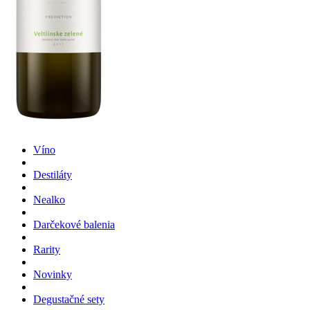
Víno
Destiláty
Nealko
Darčekové balenia
Rarity
Novinky
Degustačné sety